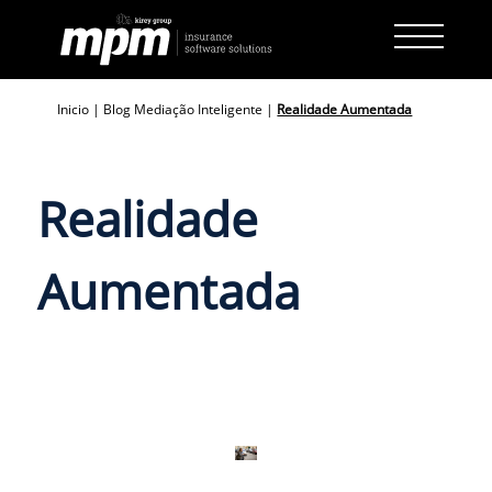
Skip
to
content
Inicio
|
Blog Mediação Inteligente
|
Realidade Aumentada
Realidade
Aumentada