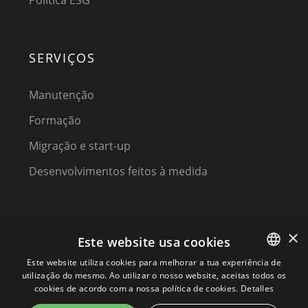
SERVIÇOS
Manutenção
Formação
Migração e start-up
Desenvolvimentos feitos à medida
×
Este website usa cookies
Este website utiliza cookies para melhorar a tua experiência de
utilização do mesmo. Ao utilizar o nosso website, aceitas todos os
SPANISH
(C) 2023, MPM SOFTWARE, a KIREY GROUP COMPANY
cookies de acordo com a nossa política de cookies.
Detalles
SPANISH