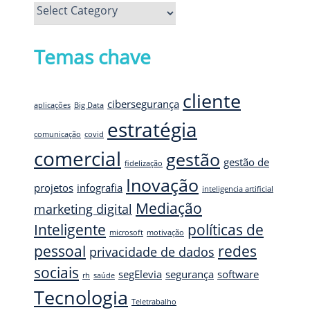
Ver
mais
Temas chave
cliente
cibersegurança
aplicações
Big Data
estratégia
comunicação
covid
comercial
gestão
gestão de
fidelização
Inovação
projetos
infografia
inteligencia artificial
Mediação
marketing digital
Inteligente
políticas de
microsoft
motivação
pessoal
redes
privacidade de dados
sociais
segElevia
segurança
software
rh
saúde
Tecnologia
Teletrabalho