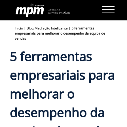
Skip
to
content
Inicio
|
Blog Mediação Inteligente
|
5 ferramentas
empresariais para melhorar o desempenho da equipa de
vendas
5 ferramentas
empresariais para
melhorar o
desempenho da