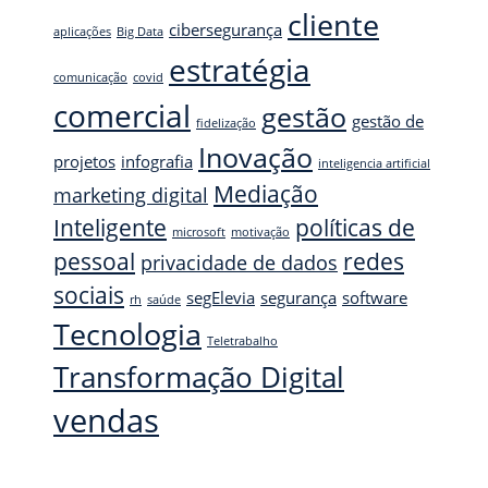
cliente
cibersegurança
aplicações
Big Data
estratégia
comunicação
covid
comercial
gestão
gestão de
fidelização
Inovação
projetos
infografia
inteligencia artificial
Mediação
marketing digital
Inteligente
políticas de
microsoft
motivação
pessoal
redes
privacidade de dados
sociais
segElevia
segurança
software
rh
saúde
Tecnologia
Teletrabalho
Transformação Digital
vendas