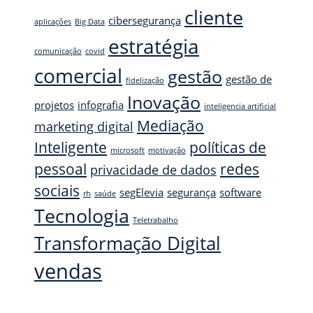
cliente
cibersegurança
aplicações
Big Data
estratégia
comunicação
covid
comercial
gestão
gestão de
fidelização
Inovação
projetos
infografia
inteligencia artificial
Mediação
marketing digital
Inteligente
políticas de
microsoft
motivação
pessoal
redes
privacidade de dados
sociais
segElevia
segurança
software
rh
saúde
Tecnologia
Teletrabalho
Transformação Digital
vendas