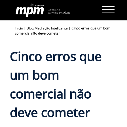
Skip
to
content
Inicio
|
Blog Mediação Inteligente
|
Cinco erros que um bom
comercial não deve cometer
Cinco erros que
um bom
comercial não
deve cometer