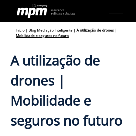
Skip
to
content
Inicio
|
Blog Mediação Inteligente
|
A utilização de drones |
Mobilidade e seguros no futuro
A utilização de
drones |
Mobilidade e
seguros no futuro