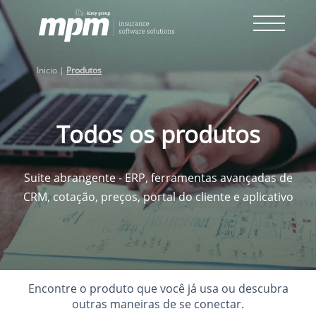
Skip
to
content
Inicio
|
Produtos
Todos os produtos
Suite abrangente - ERP, ferramentas avançadas de
CRM, cotação, preços, portal do cliente e aplicativo
Encontre o produto que você já usa ou descubra
outras maneiras de se conectar.