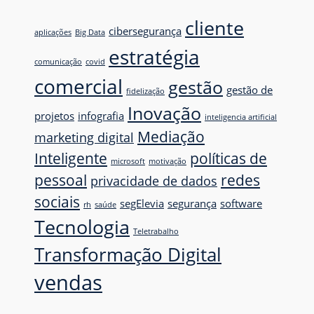
cliente
cibersegurança
aplicações
Big Data
estratégia
comunicação
covid
comercial
gestão
gestão de
fidelização
Inovação
projetos
infografia
inteligencia artificial
Mediação
marketing digital
Inteligente
políticas de
microsoft
motivação
pessoal
redes
privacidade de dados
sociais
segElevia
segurança
software
rh
saúde
Tecnologia
Teletrabalho
Transformação Digital
vendas