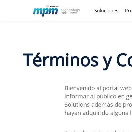
Skip
soluciones
p
to
content
Inicio
|
Términos y Condiciones
Términos y C
Bienvenido al portal web
informar al público en g
Solutions además de pro
hayan adquirido alguna l