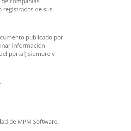
s de compañías
 registradas de sus
documento publicado por
onar información
del portal) siempre y
.
iedad de MPM Software.