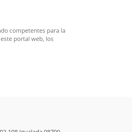
iendo competentes para la
este portal web, los
102-108 Igualada 08700