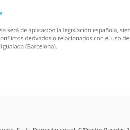
e
osa será de aplicación la legislación española, s
onflictos derivados o relacionados con el uso de 
 Igualada (Barcelona).
ware, S.L.U. Domicilio social: C/Doctor Pujadas 