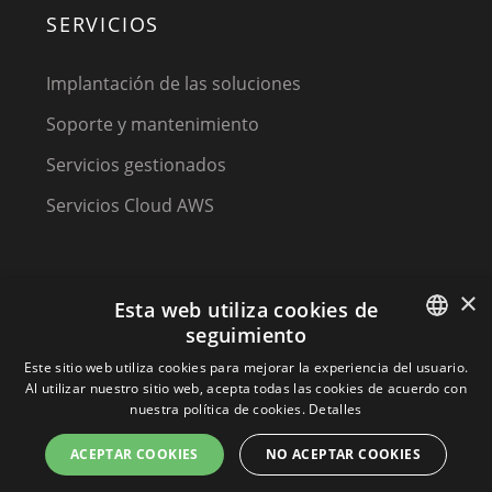
SERVICIOS
Implantación de las soluciones
Soporte y mantenimiento
Servicios gestionados
Servicios Cloud AWS
×
Esta web utiliza cookies de
seguimiento
SPANISH
Este sitio web utiliza cookies para mejorar la experiencia del usuario.
(C) 2023, MPM Technology Solutions, a Kirey Group
Al utilizar nuestro sitio web, acepta todas las cookies de acuerdo con
Company
SPANISH
nuestra política de cookies.
Detalles
PORTUGUESE
ACEPTAR COOKIES
NO ACEPTAR COOKIES
Terminos y condiciones