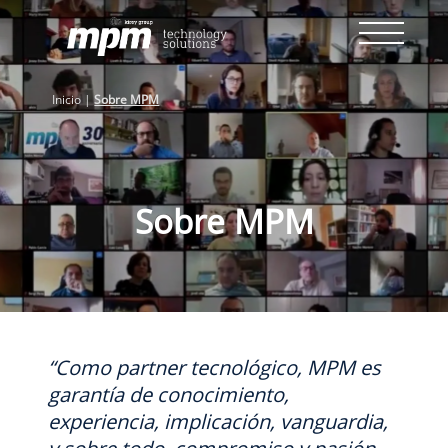
Skip
to
content
Inicio
|
Sobre MPM
Sobre MPM
“Como partner tecnológico, MPM es
garantía de conocimiento,
experiencia, implicación, vanguardia,