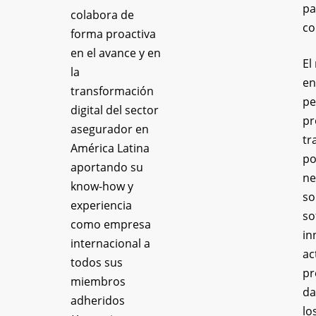
pa
colabora de
co
forma proactiva
en el avance y en
El
la
en
transformación
pe
digital del sector
pr
asegurador en
tr
América Latina
po
aportando su
ne
know-how y
so
experiencia
so
como empresa
in
internacional a
ac
todos sus
pr
miembros
da
adheridos
lo