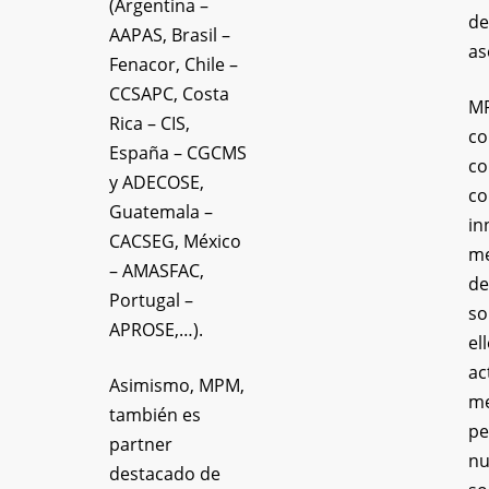
(Argentina –
de
AAPAS, Brasil –
as
Fenacor, Chile –
CCSAPC, Costa
MP
Rica – CIS,
co
España – CGCMS
co
y ADECOSE,
co
Guatemala –
in
CACSEG, México
me
– AMASFAC,
de
Portugal –
so
APROSE,…).
el
ac
Asimismo, MPM,
me
también es
pe
partner
nu
destacado de