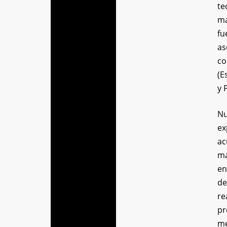
te
ma
fu
as
co
(E
y 
Nu
ex
ac
má
en
de
re
pr
me