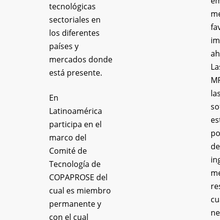
em
tecnológicas
me
sectoriales en
fa
los diferentes
im
países y
ah
mercados donde
La
está presente.
M
la
En
so
Latinoamérica
es
participa en el
po
marco del
de
Comité de
in
Tecnología de
me
COPAPROSE del
re
cual es miembro
cu
permanente y
ne
con el cual