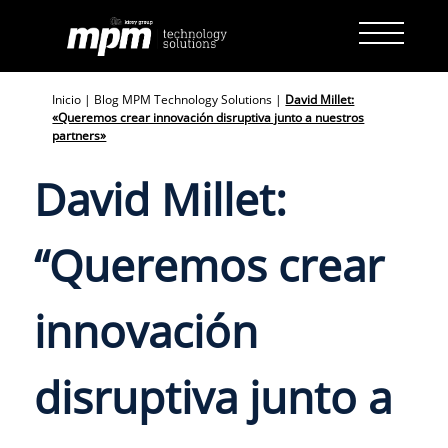
Skip
to
content
Inicio
|
Blog MPM Technology Solutions
|
David Millet:
«Queremos crear innovación disruptiva junto a nuestros
partners»
David Millet:
“Queremos crear
innovación
disruptiva junto a