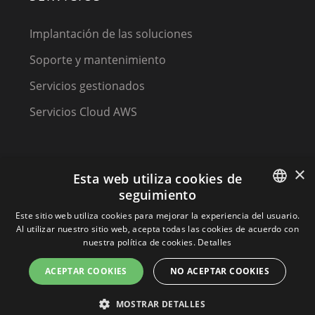
Implantación de las soluciones
Soporte y mantenimiento
Servicios gestionados
Servicios Cloud AWS
×
Esta web utiliza cookies de
seguimiento
SPANISH
Este sitio web utiliza cookies para mejorar la experiencia del usuario.
(C) 2023, MPM Technology Solutions, a Kirey Group
Al utilizar nuestro sitio web, acepta todas las cookies de acuerdo con
Company
SPANISH
nuestra política de cookies.
Detalles
PORTUGUESE
ACEPTAR COOKIES
NO ACEPTAR COOKIES
Terminos y condiciones
MOSTRAR DETALLES
Política de privacidad