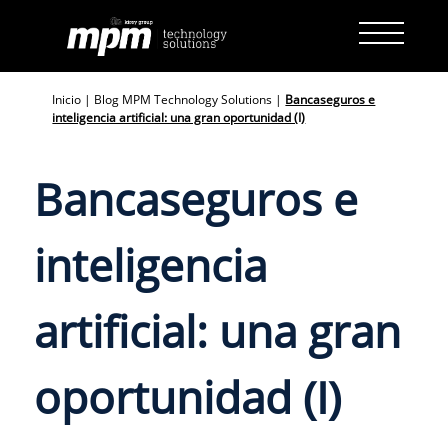
Skip
to
content
Inicio
|
Blog MPM Technology Solutions
|
Bancaseguros e
inteligencia artificial: una gran oportunidad (I)
Bancaseguros e
inteligencia
artificial: una gran
oportunidad (I)