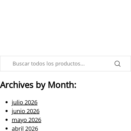
Skip
Seguros masivos y
to
content
automatización: cuando el
volumen exige eficiencia
Archives by Month:
julio 2026
junio 2026
mayo 2026
abril 2026