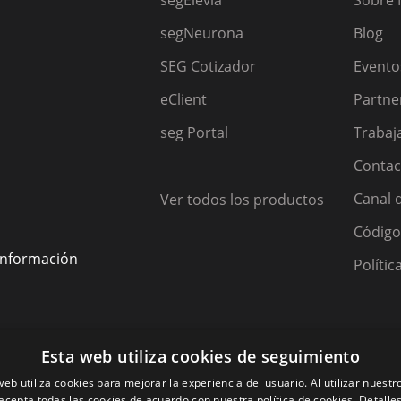
segElevia
Sobre
segNeurona
Blog
SEG Cotizador
Evento
eClient
Partne
seg Portal
Trabaj
Contac
Canal 
Ver todos los productos
Código
 información
Polític
Esta web utiliza cookies de seguimiento
 web utiliza cookies para mejorar la experiencia del usuario. Al utilizar nuestro
acepta todas las cookies de acuerdo con nuestra política de cookies.
Detalle