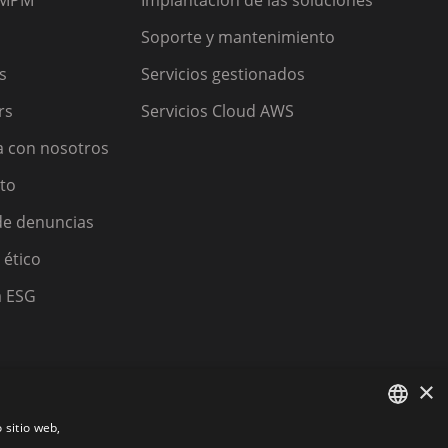
 MPM
Implantación de las soluciones
Soporte y mantenimiento
s
Servicios gestionados
rs
Servicios Cloud AWS
a con nosotros
to
de denuncias
 ético
a ESG
×
 sitio web,
s
SPANISH