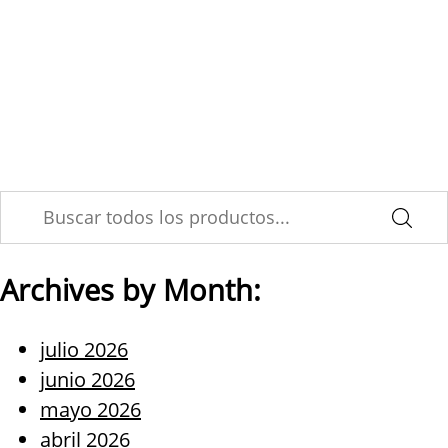
Skip
Tendencias del mercado
to
content
asegurador en
Latinoamérica (1)
Archives by Month:
julio 2026
junio 2026
mayo 2026
abril 2026