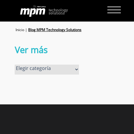
Skip
to
content
Inicio
|
Blog MPM Technology Solutions
Ver más
Ver
más