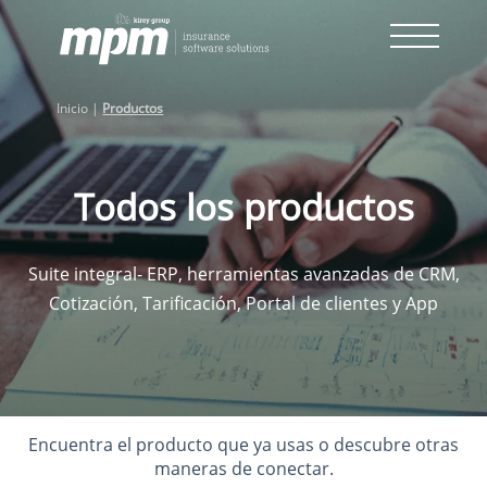
Skip
to
content
Inicio
|
Productos
Todos los productos
Suite integral- ERP, herramientas avanzadas de CRM,
Cotización, Tarificación, Portal de clientes y App
Encuentra el producto que ya usas o descubre otras
maneras de conectar.