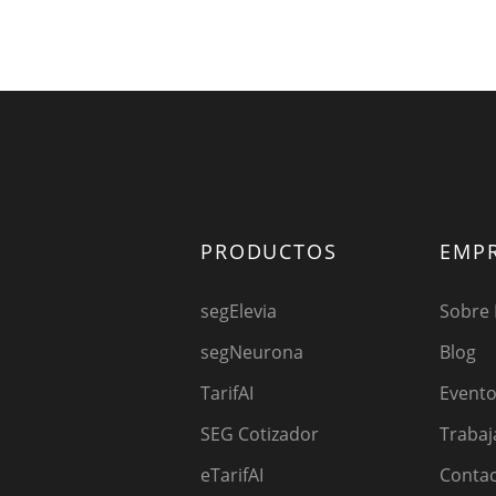
PRODUCTOS
EMP
segElevia
Sobre
segNeurona
Blog
TarifAI
Event
SEG Cotizador
Trabaj
eTarifAI
Conta