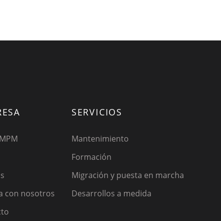
RESA
SERVICIOS
 MPM
Mantenimiento
Formación
os
Migración y puesta en marcha
a con nosotros
Desarrollos a medida
cto