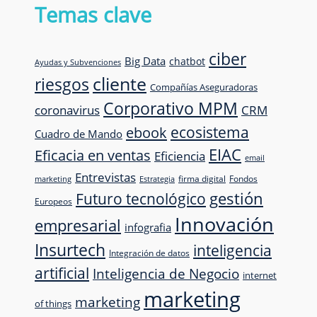
Temas clave
ciber
Big Data
chatbot
Ayudas y Subvenciones
cliente
riesgos
Compañías Aseguradoras
Corporativo MPM
CRM
coronavirus
ecosistema
ebook
Cuadro de Mando
EIAC
Eficacia en ventas
Eficiencia
email
Entrevistas
firma digital
Fondos
marketing
Estrategia
Futuro tecnológico
gestión
Europeos
Innovación
empresarial
infografia
Insurtech
inteligencia
Integración de datos
artificial
Inteligencia de Negocio
internet
marketing
marketing
of things