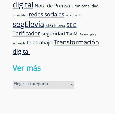
digital
Nota de Prensa
Omnicanalidad
redes sociales
privacidad
RGPD
rrhh
segElevia
SEG
SEG Elevia
Tarificador
seguridad
TarifAI
Tecnología y
Transformación
teletrabajo
estrategia
digital
Ver más
Ver
más