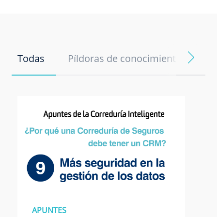
Todas
Píldoras de conocimiento
No
APUNTES