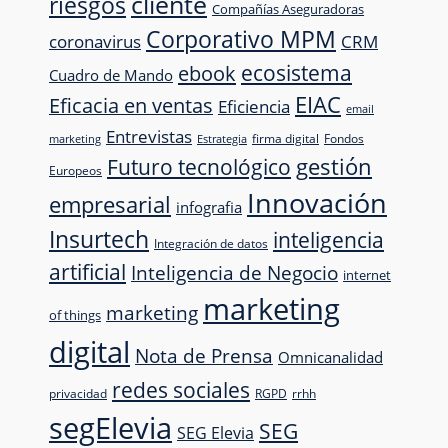
cliente
riesgos
Compañías Aseguradoras
Corporativo MPM
CRM
coronavirus
ecosistema
ebook
Cuadro de Mando
EIAC
Eficacia en ventas
Eficiencia
email
Entrevistas
firma digital
Fondos
marketing
Estrategia
Futuro tecnológico
gestión
Europeos
Innovación
empresarial
infografia
Insurtech
inteligencia
Integración de datos
artificial
Inteligencia de Negocio
internet
marketing
marketing
of things
digital
Nota de Prensa
Omnicanalidad
redes sociales
privacidad
RGPD
rrhh
segElevia
SEG
SEG Elevia